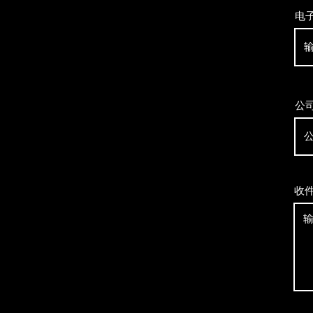
电
公
收