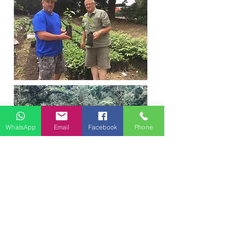
WhatsApp
Email
Facebook
Phone
LIÊN HỆ CHÚNG TÔI
cà phê tierrablanca
@gmail.com