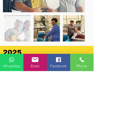
2025
With a newly added tasting room at
WhatsApp
Email
Facebook
Phone
our Caisan Processing Plant, we
welcome visitors from all over the
world to come and experience Tierra
Blanca Geisha Coffee.